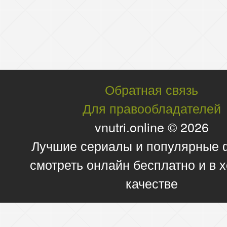
Обратная связь
Для правообладателей
vnutri.online © 2026
Лучшие сериалы и популярные
смотреть онлайн бесплатно и в
качестве