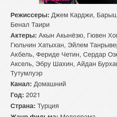
229 серия
230 серия
231 серия
Джем Карджи, Барыш
Режиссеры:
Бенал Таири
233 серия
234 серия
235 серия
Акын Акынёзю, Гювен Хо
Актеры:
237 серия
238 серия
239 серия
Гюльчин Хатыхан, Эйлем Танрыве
Акбель, Фериде Четин, Сердар Оз
241 серия
242 серия
243 серия
Аксель, Эбру Шахин, Айдан Бурха
245 серия
246 серия
247 серия
Тутумлуэр
249 серия
250 серия
251 серия
Домашний
Канал:
2021
Год:
253 серия
254 серия
255 серия
Турция
Страна:
Мелодрама
Жанр фильма: