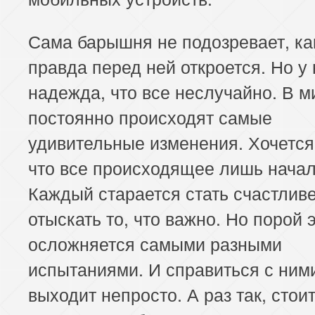
Сама барышня не подозревает, ка
правда перед ней откроется. Но у 
надежда, что все неслучайно. В м
постоянно происходят самые
удивительные изменения. Хочется
что все происходящее лишь начал
Каждый старается стать счастливе
отыскать то, что важно. Но порой э
осложняется самыми разными
испытаниями. И справиться с ним
выходит непросто. А раз так, стои