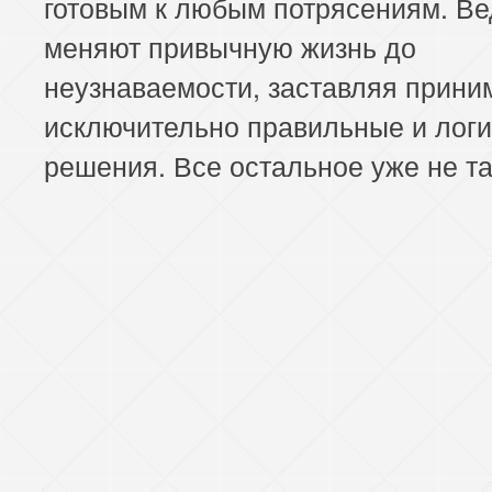
готовым к любым потрясениям. Ве
меняют привычную жизнь до
неузнаваемости, заставляя прини
исключительно правильные и лог
решения. Все остальное уже не та