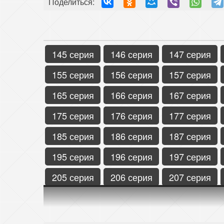
Поделиться:
145 серия
146 серия
147 серия
155 серия
156 серия
157 серия
165 серия
166 серия
167 серия
175 серия
176 серия
177 серия
185 серия
186 серия
187 серия
195 серия
196 серия
197 серия
205 серия
206 серия
207 серия
215 серия
216 серия
217 серия
225 серия
226 серия
227 серия