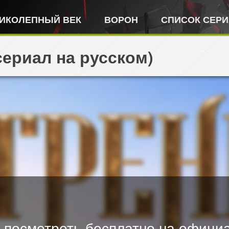
ИКОЛЕПНЫЙ ВЕК
ВОРОН
СПИСОК СЕР
сериал на русском)
 посмотреть бесплатно на официа