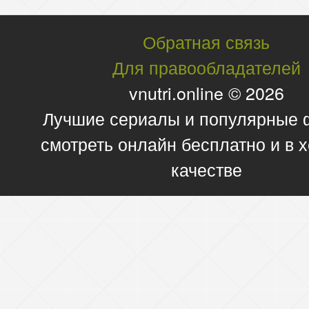
Обратная связь
Для правообладателей
vnutri.online © 2026
Лучшие сериалы и популярные
смотреть онлайн бесплатно и в
качестве