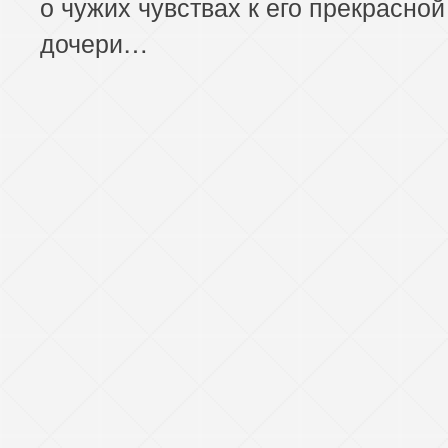
о чужих чувствах к его прекрасной
дочери…