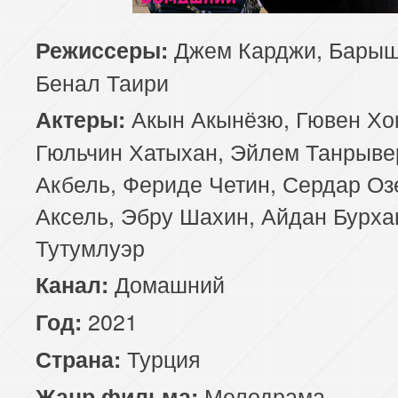
229 серия
230 серия
231 серия
Джем Карджи, Барыш
Режиссеры:
Бенал Таири
233 серия
234 серия
235 серия
Акын Акынёзю, Гювен Хо
Актеры:
237 серия
238 серия
239 серия
Гюльчин Хатыхан, Эйлем Танрыве
Акбель, Фериде Четин, Сердар Оз
241 серия
242 серия
243 серия
Аксель, Эбру Шахин, Айдан Бурха
245 серия
246 серия
247 серия
Тутумлуэр
249 серия
250 серия
251 серия
Домашний
Канал:
2021
Год:
253 серия
254 серия
255 серия
Турция
Страна:
Мелодрама
Жанр фильма: