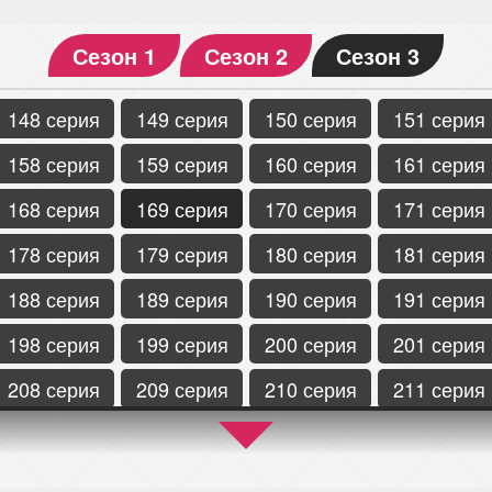
Сезон 1
Сезон 2
Сезон 3
148 серия
149 серия
150 серия
151 серия
158 серия
159 серия
160 серия
161 серия
168 серия
169 серия
170 серия
171 серия
178 серия
179 серия
180 серия
181 серия
188 серия
189 серия
190 серия
191 серия
198 серия
199 серия
200 серия
201 серия
208 серия
209 серия
210 серия
211 серия
218 серия
219 серия
220 серия
221 серия
228 серия
229 серия
230 серия
231 серия