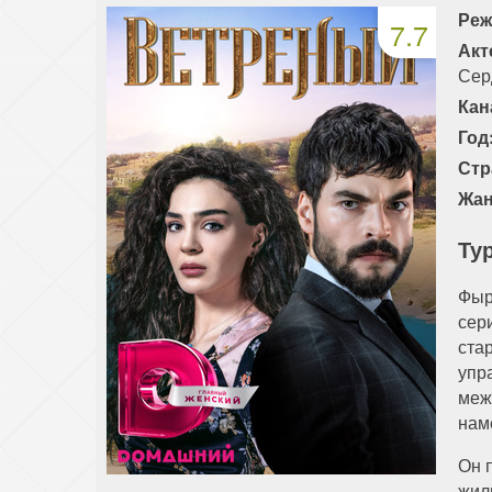
Реж
7.7
235 серия
236 серия
237 серия
Акт
245 серия
246 серия
247 серия
Сер
Кан
255 серия
256 серия
Год
Стр
Жан
Ту
Фыр
сер
ста
упр
меж
нам
Он 
жил