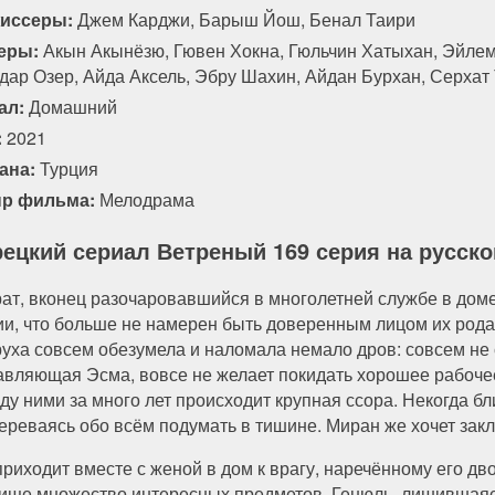
иссеры:
Джем Карджи, Барыш Йош, Бенал Таири
238 серия
239 серия
240 серия
241 серия
еры:
Акын Акынёзю, Гювен Хокна, Гюльчин Хатыхан, Эйлем
дар Озер, Айда Аксель, Эбру Шахин, Айдан Бурхан, Серхат
248 серия
249 серия
250 серия
251 серия
ал:
Домашний
:
2021
ана:
Турция
р фильма:
Мелодрама
рецкий сериал Ветреный 169 серия на русск
ат, вконец разочаровавшийся в многолетней службе в доме
ии, что больше не намерен быть доверенным лицом их рода.
руха совсем обезумела и наломала немало дров: совсем не 
авляющая Эсма, вовсе не желает покидать хорошее рабоче
ду ними за много лет происходит крупная ссора. Некогда б
ереваясь обо всём подумать в тишине. Миран же хочет закл
приходит вместе с женой в дом к врагу, наречённому его д
ище множество интересных предметов. Генюль, лишившаяся