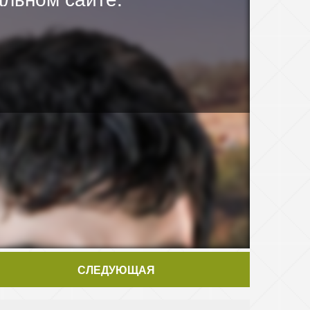
СЛЕДУЮЩАЯ