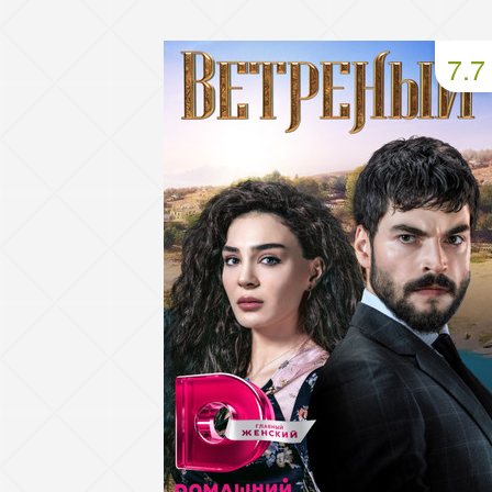
193 серия
194 серия
195 серия
7.7
197 серия
198 серия
199 серия
201 серия
202 серия
203 серия
205 серия
206 серия
207 серия
209 серия
210 серия
211 серия
213 серия
214 серия
215 серия
217 серия
218 серия
219 серия
221 серия
222 серия
223 серия
225 серия
226 серия
227 серия