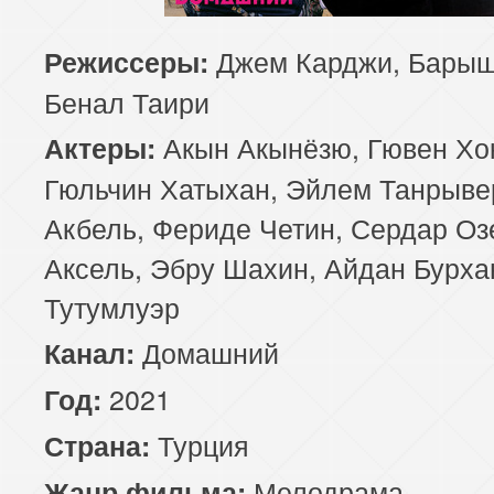
229 серия
230 серия
231 серия
Джем Карджи, Барыш
Режиссеры:
Бенал Таири
233 серия
234 серия
235 серия
Акын Акынёзю, Гювен Хо
Актеры:
237 серия
238 серия
239 серия
Гюльчин Хатыхан, Эйлем Танрыве
Акбель, Фериде Четин, Сердар Оз
241 серия
242 серия
243 серия
Аксель, Эбру Шахин, Айдан Бурха
245 серия
246 серия
247 серия
Тутумлуэр
249 серия
250 серия
251 серия
Домашний
Канал:
2021
Год:
253 серия
254 серия
255 серия
Турция
Страна:
Мелодрама
Жанр фильма: