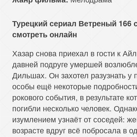
Турецкий сериал Ветреный 166 
смотреть онлайн
Хазар снова приехал в гости к Айл
давней подруге умершей возлюбл
Дильшах. Он захотел разузнать у
особы ещё некоторые подробност
рокового события, в результате ко
погибли несколько человек. Однак
изумлением узнаёт от соседей: ж
возрасте вдруг всё побросала в о