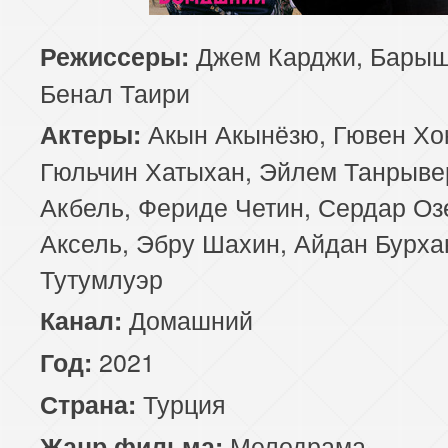
229 серия
230 серия
231 серия
Джем Карджи, Барыш
Режиссеры:
Бенал Таири
233 серия
234 серия
235 серия
Акын Акынёзю, Гювен Хо
Актеры:
237 серия
238 серия
239 серия
Гюльчин Хатыхан, Эйлем Танрыве
Акбель, Фериде Четин, Сердар Оз
241 серия
242 серия
243 серия
Аксель, Эбру Шахин, Айдан Бурха
245 серия
246 серия
247 серия
Тутумлуэр
249 серия
250 серия
251 серия
Домашний
Канал:
2021
Год:
253 серия
254 серия
255 серия
Турция
Страна:
Мелодрама
Жанр фильма: