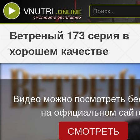
VNUTRI
.ONLINE
смотрите бесплатно
Ветреный 173 серия в
хорошем качестве
Видео можно посмотреть бе
на официальном сайт
СМОТРЕТЬ