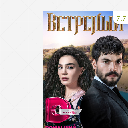
193 серия
194 серия
195 серия
7.7
197 серия
198 серия
199 серия
201 серия
202 серия
203 серия
205 серия
206 серия
207 серия
209 серия
210 серия
211 серия
213 серия
214 серия
215 серия
217 серия
218 серия
219 серия
221 серия
222 серия
223 серия
225 серия
226 серия
227 серия