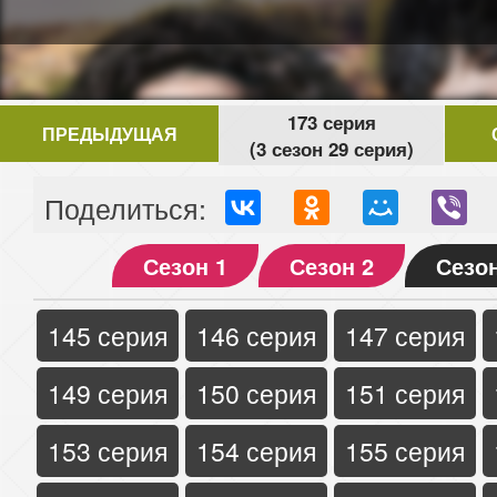
173 серия
ПРЕДЫДУЩАЯ
(3 сезон 29 серия)
Поделиться:
Сезон 1
Сезон 2
Сезон
145 серия
146 серия
147 серия
149 серия
150 серия
151 серия
153 серия
154 серия
155 серия