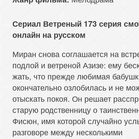
Сериал Ветреный 173 серия смо
онлайн на русском
Миран снова соглашается на встр
подлой и ветреной Азизе: ему бес
жать, что прежде любимая бабушк
окончательно озлобилась и не мож
отыскать покоя. Он решает рассп
старую родственницу о таинствен
Фисюн, имя которой случайно ус
разговоре между несколькими