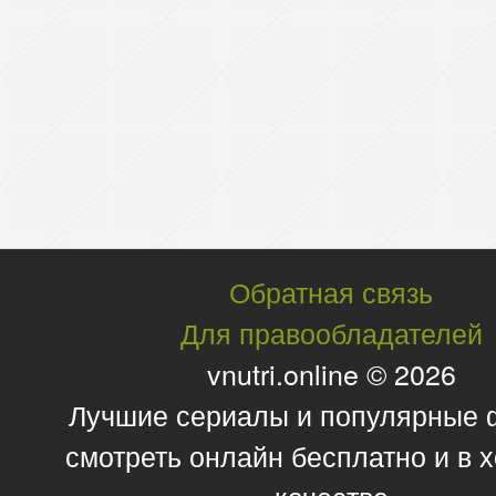
Обратная связь
Для правообладателей
vnutri.online © 2026
Лучшие сериалы и популярные
смотреть онлайн бесплатно и в
качестве