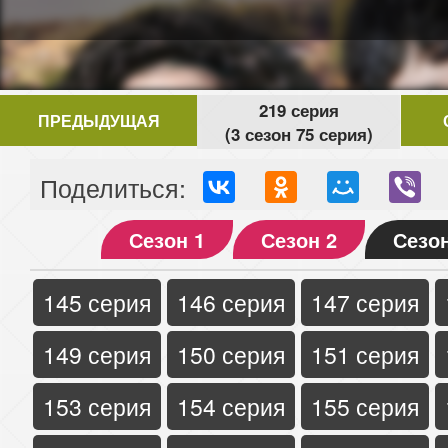
219 серия
ПРЕДЫДУЩАЯ
(3 сезон 75 серия)
Поделиться:
Сезон 1
Сезон 2
Сезон
145 серия
146 серия
147 серия
149 серия
150 серия
151 серия
153 серия
154 серия
155 серия