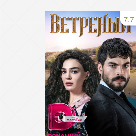
193 серия
194 серия
195 серия
7.7
197 серия
198 серия
199 серия
201 серия
202 серия
203 серия
205 серия
206 серия
207 серия
209 серия
210 серия
211 серия
213 серия
214 серия
215 серия
217 серия
218 серия
219 серия
221 серия
222 серия
223 серия
225 серия
226 серия
227 серия