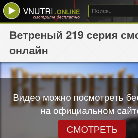
VNUTRI
.ONLINE
смотрите бесплатно
Ветреный 219 серия см
онлайн
Видео можно посмотреть бе
на официальном сайт
СМОТРЕТЬ