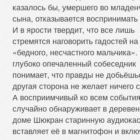
казалось бы, умершего во младен
сына, отказывается воспринимать
И в ярости твердит, что все лишь
стремятся наговорить гадостей на
«бедного, несчастного мальчика».
глубоко опечаленный собеседник
понимает, что правды не добьёшь
другая сторона не желает ничего 
А восприимчивый ко всем событи
случайно обнаруживает в дереве
доме Шюкран старинную аудиокас
вставляет её в магнитофон и вклю