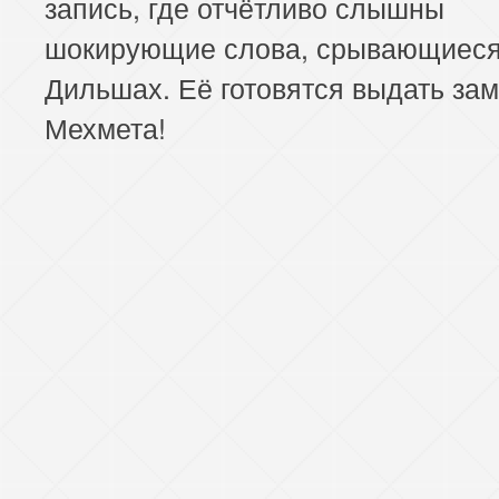
запись, где отчётливо слышны
шокирующие слова, срывающиеся
Дильшах. Её готовятся выдать зам
Мехмета!