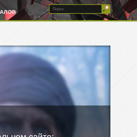
ИАЛОВ
льном сайте: