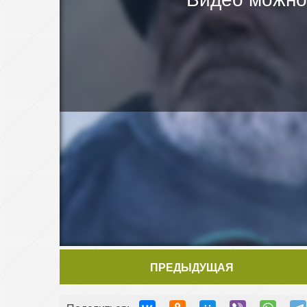
ПРЕДЫДУЩАЯ