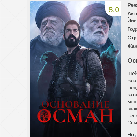
Реж
8.0
Акт
Йии
Год
Стр
Жан
Ос
Шей
Бла
Гюн
затя
мон
зна
Теп
Осм
Но 