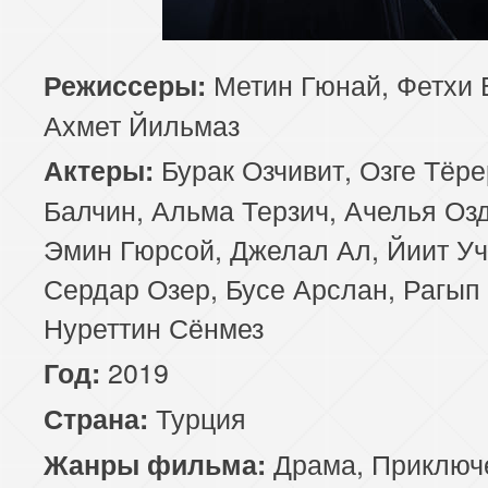
85 серия
Метин Гюнай, Фетхи 
Режиссеры:
Ахмет Йильмаз
Бурак Озчивит, Озге Тёр
Актеры:
Балчин, Альма Терзич, Ачелья Оз
Эмин Гюрсой, Джелал Ал, Йиит Уч
Сердар Озер, Бусе Арслан, Рагып
Нуреттин Сёнмез
2019
Год:
Турция
Страна:
Драма
,
Приключ
Жанры фильма: