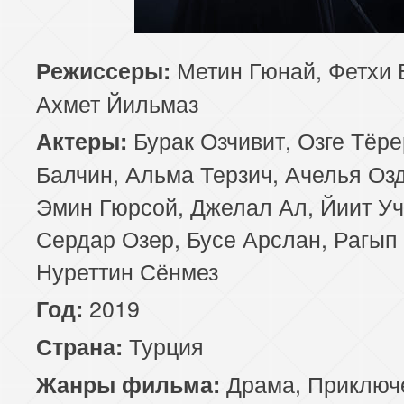
85 серия
Метин Гюнай, Фетхи 
Режиссеры:
Ахмет Йильмаз
Бурак Озчивит, Озге Тёр
Актеры:
Балчин, Альма Терзич, Ачелья Оз
Эмин Гюрсой, Джелал Ал, Йиит Уч
Сердар Озер, Бусе Арслан, Рагып
Нуреттин Сёнмез
2019
Год:
Турция
Страна:
Драма
,
Приключ
Жанры фильма: