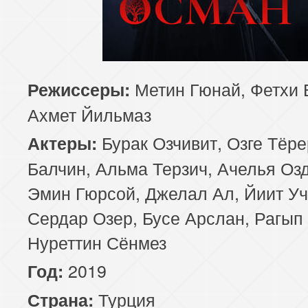
Метин Гюнай, Фетхи 
Режиссеры:
Ахмет Йильмаз
Бурак Озчивит, Озге Тёр
Актеры:
Балчин, Альма Терзич, Ачелья Оз
Эмин Гюрсой, Джелал Ал, Йиит Уч
Сердар Озер, Бусе Арслан, Рагып
Нуреттин Сёнмез
2019
Год:
Турция
Страна: