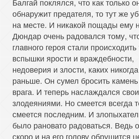
Балгай поклялся, что как только о
обнаружит предателя, то тут же уб
на месте. И никакой пощады ему н
Дюндар очень радовался тому, что
главного героя стали происходить
вспышки ярости и враждебности,
недоверия и злости, каких никогд
раньше. Он сумел бросить камень 
врага. И теперь наслаждался сво
злодеяниями. Но смеется всегда то
смеется последним. И злопыхате
было рановато радоваться. Ведь 
скоро и на его голову обрушится 