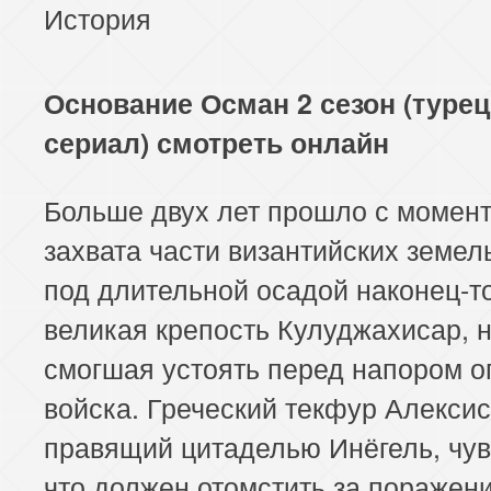
История
117 серия
118 серия
119 серия
121 серия
122 серия
123 серия
Основание Осман 2 сезон (туре
сериал) смотреть онлайн
Больше двух лет прошло с момен
захвата части византийских земель
под длительной осадой наконец-т
великая крепость Кулуджахисар, 
смогшая устоять перед напором о
войска. Греческий текфур Алексис
правящий цитаделью Инёгель, чув
что должен отомстить за поражен