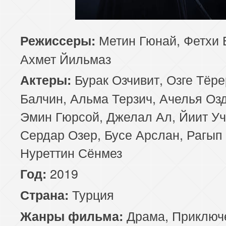
85 серия
86 серия
87 серия
Метин Гюнай, Фетхи 
Режиссеры:
89 серия
90 серия
91 серия
Ахмет Йильмаз
93 серия
94 серия
95 серия
Бурак Озчивит, Озге Тёр
Актеры:
Балчин, Альма Терзич, Ачелья Оз
97 серия
98 серия
99 серия
Эмин Гюрсой, Джелал Ал, Йиит Уч
101 серия
102 серия
103 серия
Сердар Озер, Бусе Арслан, Рагып
Нуреттин Сёнмез
105 серия
106 серия
107 серия
2019
Год:
109 серия
110 серия
111 серия
Турция
Страна:
113 серия
114 серия
115 серия
Драма
,
Приключ
Жанры фильма: