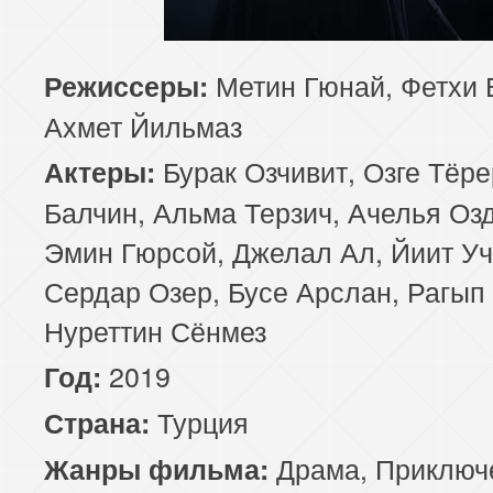
85 серия
Метин Гюнай, Фетхи 
Режиссеры:
Ахмет Йильмаз
Бурак Озчивит, Озге Тёр
Актеры:
Балчин, Альма Терзич, Ачелья Оз
Эмин Гюрсой, Джелал Ал, Йиит Уч
Сердар Озер, Бусе Арслан, Рагып
Нуреттин Сёнмез
2019
Год:
Турция
Страна:
Драма
,
Приключ
Жанры фильма: