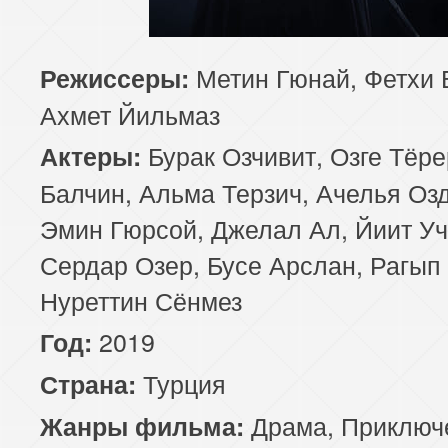
85 серия
Метин Гюнай, Фетхи 
Режиссеры:
Ахмет Йильмаз
Бурак Озчивит, Озге Тёр
Актеры:
Балчин, Альма Терзич, Ачелья Оз
Эмин Гюрсой, Джелал Ал, Йиит Уч
Сердар Озер, Бусе Арслан, Рагып
Нуреттин Сёнмез
2019
Год:
Турция
Страна:
Драма
,
Приключ
Жанры фильма: