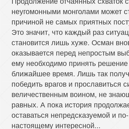
Продолжение отчаянных схваток с
неугомонными монголами может с
причиной не самых приятных пост
Это значит, что каждый раз ситуа
становится лишь хуже. Осман вно
оказывается перед непростым выб
ему необходимо принять решение
ближайшее время. Лишь так полу
победить врагов и прославиться 
величественным воином, не знаю
равных. А пока история продолжа
оставаться непредсказуемой и по-
настоящему интересной...