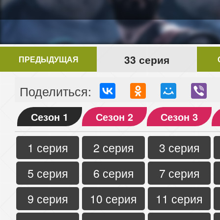
33 серия
ПРЕДЫДУЩАЯ
Поделиться:
Сезон 1
Сезон 2
Сезон 3
1 серия
2 серия
3 серия
5 серия
6 серия
7 серия
9 серия
10 серия
11 серия