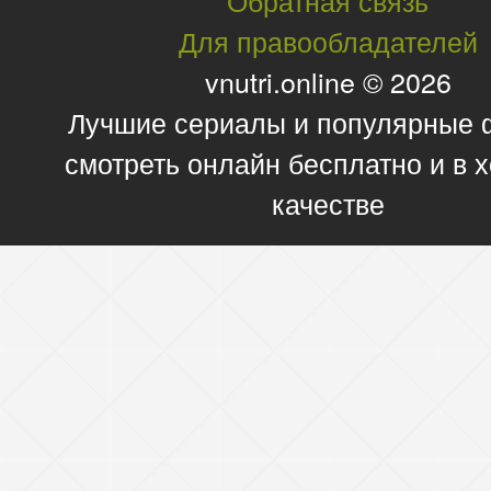
Обратная связь
Для правообладателей
vnutri.online © 2026
Лучшие сериалы и популярные
смотреть онлайн бесплатно и в
качестве