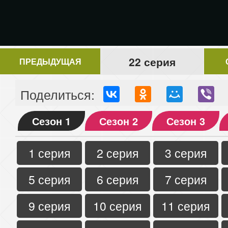
22 серия
ПРЕДЫДУЩАЯ
Поделиться:
Сезон 1
Сезон 2
Сезон 3
1 серия
2 серия
3 серия
5 серия
6 серия
7 серия
9 серия
10 серия
11 серия