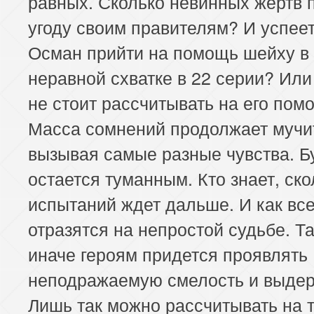
равных. Сколько невинных жертв 
угоду своим правителям? И успеет
Осман прийти на помощь шейху в
неравной схватке в 22 серии? Ил
не стоит рассчитывать на его пом
Масса сомнений продолжает мучи
вызывая самые разные чувства. 
остается туманным. Кто знает, ск
испытаний ждет дальше. И как все
отразятся на непростой судьбе. Т
иначе героям придется проявлять
неподражаемую смелость и выдер
Лишь так можно рассчитывать на т