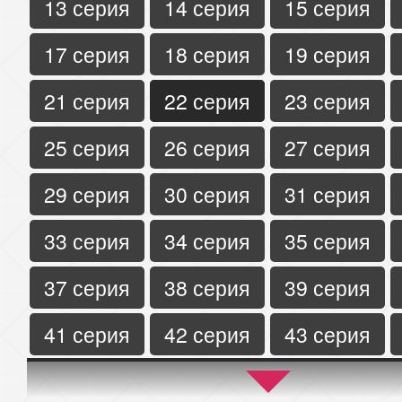
13 серия
14 серия
15 серия
17 серия
18 серия
19 серия
21 серия
22 серия
23 серия
25 серия
26 серия
27 серия
29 серия
30 серия
31 серия
33 серия
34 серия
35 серия
37 серия
38 серия
39 серия
41 серия
42 серия
43 серия
45 серия
46 серия
47 серия