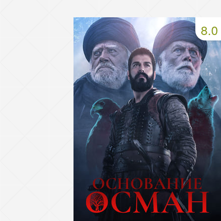
49 серия
50 серия
51 серия
8.0
53 серия
54 серия
55 серия
57 серия
58 серия
59 серия
61 серия
62 серия
63 серия
65 серия
66 серия
67 серия
69 серия
70 серия
71 серия
73 серия
74 серия
75 серия
77 серия
78 серия
79 серия
81 серия
82 серия
83 серия