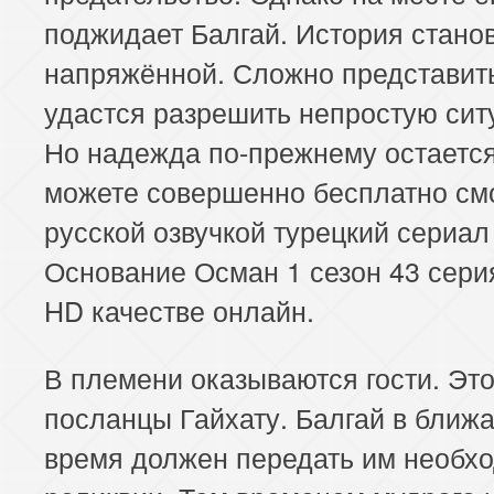
поджидает Балгай. История стано
напряжённой. Сложно представить
удастся разрешить непростую сит
Но надежда по-прежнему остается
можете совершенно бесплатно смо
русской озвучкой турецкий сериал
Основание Осман 1 сезон 43 серия
HD качестве онлайн.
В племени оказываются гости. Эт
посланцы Гайхату. Балгай в ближ
время должен передать им необх