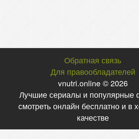
Обратная связь
Для правообладателей
vnutri.online © 2026
Лучшие сериалы и популярные
смотреть онлайн бесплатно и в
качестве