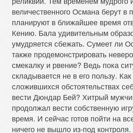
реликвии. Тем временем мудрого 
величественного Османа берут в 
планируют в ближайшее время отв
Кению. Бала удивительным образ
умудряется сбежать. Сумеет ли О
также продемонстрировать невер
смекалку и рвение? Ведь пока си
складывается не в его пользу. Как
сложившихся обстоятельствах себ
вести Дюндар Бей? Хитрый мужчи
продолжал вести собственную игр
время. И сейчас готов пойти на вс
ничего не вышло из-под контроля.