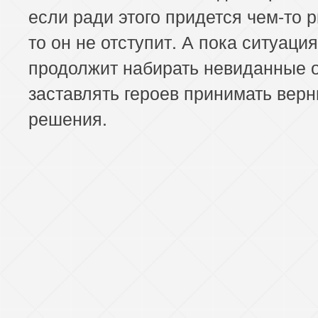
если ради этого придется чем-то р
то он не отступит. А пока ситуация
продолжит набирать невиданные 
заставлять героев принимать вер
решения.