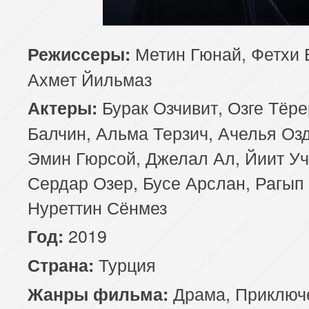
85 серия
Метин Гюнай, Фетхи 
Режиссеры:
Ахмет Йильмаз
Бурак Озчивит, Озге Тёр
Актеры:
Балчин, Альма Терзич, Ачелья Оз
Эмин Гюрсой, Джелал Ал, Йиит Уч
Сердар Озер, Бусе Арслан, Рагып
Нуреттин Сёнмез
2019
Год:
Турция
Страна:
Драма
,
Приключ
Жанры фильма: