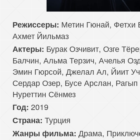
85 серия
Метин Гюнай, Фетхи 
Режиссеры:
Ахмет Йильмаз
Бурак Озчивит, Озге Тёр
Актеры:
Балчин, Альма Терзич, Ачелья Оз
Эмин Гюрсой, Джелал Ал, Йиит Уч
Сердар Озер, Бусе Арслан, Рагып
Нуреттин Сёнмез
2019
Год:
Турция
Страна:
Драма
,
Приключ
Жанры фильма: