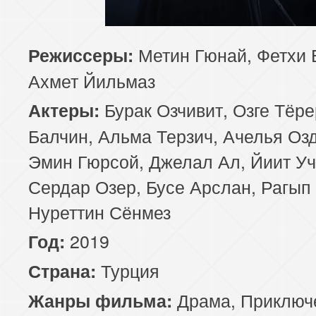
85 серия
Метин Гюнай, Фетхи 
Режиссеры:
Ахмет Йильмаз
Бурак Озчивит, Озге Тёр
Актеры:
Балчин, Альма Терзич, Ачелья Оз
Эмин Гюрсой, Джелал Ал, Йиит Уч
Сердар Озер, Бусе Арслан, Рагып
Нуреттин Сёнмез
2019
Год:
Турция
Страна:
Драма
,
Приключ
Жанры фильма: