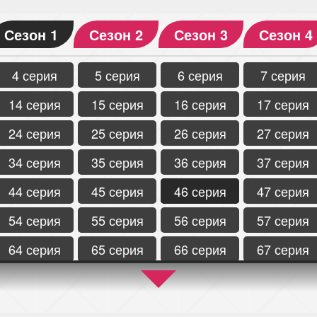
Сезон 1
Сезон 2
Сезон 3
Сезон 4
4 серия
5 серия
6 серия
7 серия
14 серия
15 серия
16 серия
17 серия
24 серия
25 серия
26 серия
27 серия
34 серия
35 серия
36 серия
37 серия
44 серия
45 серия
46 серия
47 серия
54 серия
55 серия
56 серия
57 серия
64 серия
65 серия
66 серия
67 серия
74 серия
75 серия
76 серия
77 серия
84 серия
85 серия