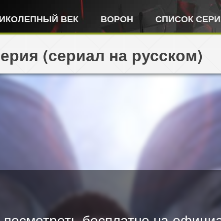
ИКОЛЕПНЫЙ ВЕК
ВОРОН
СПИСОК СЕР
ерия (сериал на русском)
 посмотреть бесплатно на официа