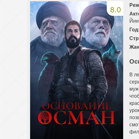
Реж
8.0
Акт
Йии
Год
Стр
Жан
Ос
В л
сер
муж
что
кра
уро
поз
смо
фил