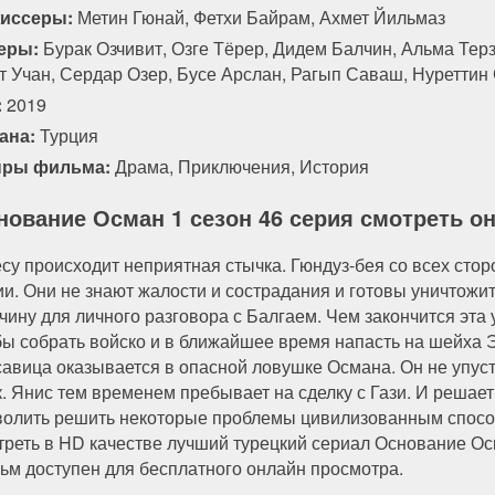
иссеры:
Метин Гюнай, Фетхи Байрам, Ахмет Йильмаз
еры:
Бурак Озчивит, Озге Тёрер, Дидем Балчин, Альма Тер
т Учан, Сердар Озер, Бусе Арслан, Рагып Саваш, Нуреттин
:
2019
ана:
Турция
ры фильма:
Драма
,
Приключения
,
История
нование Осман 1 сезон 46 серия смотреть он
есу происходит неприятная стычка. Гюндуз-бея со всех ст
ии. Они не знают жалости и сострадания и готовы уничтожит
чину для личного разговора с Балгаем. Чем закончится эта
бы собрать войско и в ближайшее время напасть на шейха 
савица оказывается в опасной ловушке Османа. Он не упус
к. Янис тем временем пребывает на сделку с Гази. И решае
волить решить некоторые проблемы цивилизованным способ
треть в HD качестве лучший турецкий сериал Основание Осм
ьм доступен для бесплатного онлайн просмотра.