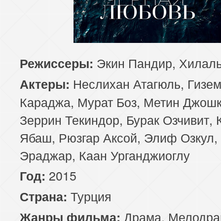
81 серия
82 серия
83 серия
85 серия
86 серия
87 серия
Экин Пандир, Хилал
Режиссеры:
89 серия
90 серия
91 серия
Неслихан Атагюль, Гизе
Актеры:
93 серия
94 серия
95 серия
Караджа, Мурат Боз, Метин Джошк
Зеррин Текиндор, Бурак Озчивит, 
97 серия
98 серия
99 серия
Ябаш, Рюзгар Аксой, Элиф Озкул,
101 серия
102 серия
103 серия
Эраджар, Каан Урганджиоглу
2015
Год:
105 серия
106 серия
107 серия
Турция
Страна:
109 серия
110 серия
111 серия
Драма
,
Мелодра
Жанры фильма: