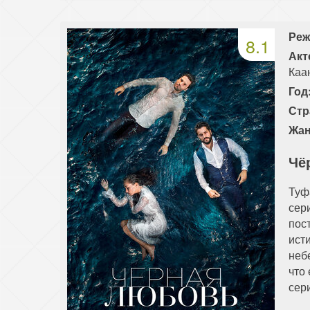
81 серия
82 серия
83 серия
Реж
8.1
91 серия
92 серия
93 серия
Акт
101 серия
102 серия
103 серия
Каа
Год
111 серия
112 серия
113 серия
Стр
Жан
Чё
Туф
сер
пос
ист
неб
что
сер