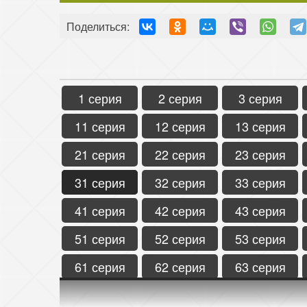
Поделиться:
1 серия
2 серия
3 серия
11 серия
12 серия
13 серия
21 серия
22 серия
23 серия
31 серия
32 серия
33 серия
41 серия
42 серия
43 серия
51 серия
52 серия
53 серия
61 серия
62 серия
63 серия
71 серия
72 серия
73 серия