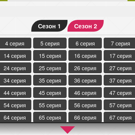
Сезон 1
Сезон 2
4 серия
5 серия
6 серия
7 серия
14 серия
15 серия
16 серия
17 серия
24 серия
25 серия
26 серия
27 серия
34 серия
35 серия
36 серия
37 серия
44 серия
45 серия
46 серия
47 серия
54 серия
55 серия
56 серия
57 серия
64 серия
65 серия
66 серия
67 серия
74 серия
75 серия
76 серия
77 серия