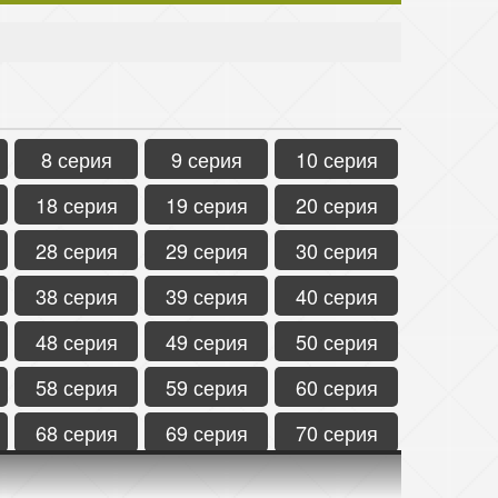
8 серия
9 серия
10 серия
18 серия
19 серия
20 серия
28 серия
29 серия
30 серия
38 серия
39 серия
40 серия
48 серия
49 серия
50 серия
58 серия
59 серия
60 серия
68 серия
69 серия
70 серия
78 серия
79 серия
80 серия