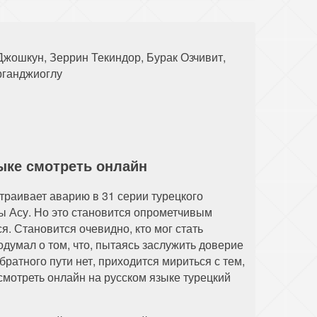
88 серия
89 серия
90 серия
98 серия
99 серия
100 серия
Джошкун, Зеррин Текиндор, Бурак Озчивит,
рганджиоглу
108 серия
109 серия
110 серия
зыке смотреть онлайн
траивает аварию в 31 серии турецкого
ы Асу. Но это становится опрометчивым
я. Становится очевидно, кто мог стать
думал о том, что, пытаясь заслужить доверие
ратного пути нет, приходится мириться с тем,
смотреть онлайн на русском языке турецкий