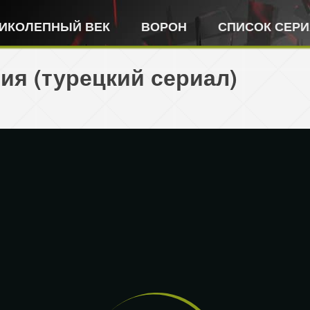
ИКОЛЕПНЫЙ ВЕК
ВОРОН
СПИСОК СЕР
ия (турецкий сериал)