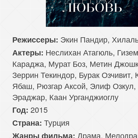
81 серия
82 серия
83 серия
85 серия
86 серия
87 серия
Экин Пандир, Хилал
Режиссеры:
89 серия
90 серия
91 серия
Неслихан Атагюль, Гизе
Актеры:
93 серия
94 серия
95 серия
Караджа, Мурат Боз, Метин Джошк
Зеррин Текиндор, Бурак Озчивит, 
97 серия
98 серия
99 серия
Ябаш, Рюзгар Аксой, Элиф Озкул,
101 серия
102 серия
103 серия
Эраджар, Каан Урганджиоглу
2015
Год:
105 серия
106 серия
107 серия
Турция
Страна:
109 серия
110 серия
111 серия
Драма
,
Мелодра
Жанры фильма: