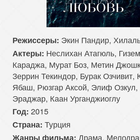
81 серия
82 серия
83 серия
85 серия
86 серия
87 серия
Экин Пандир, Хилал
Режиссеры:
89 серия
90 серия
91 серия
Неслихан Атагюль, Гизе
Актеры:
93 серия
94 серия
95 серия
Караджа, Мурат Боз, Метин Джошк
Зеррин Текиндор, Бурак Озчивит, 
97 серия
98 серия
99 серия
Ябаш, Рюзгар Аксой, Элиф Озкул,
101 серия
102 серия
103 серия
Эраджар, Каан Урганджиоглу
2015
Год:
105 серия
106 серия
107 серия
Турция
Страна:
109 серия
110 серия
111 серия
Драма
,
Мелодра
Жанры фильма: