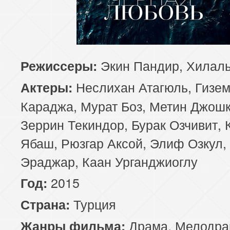
81 серия
82 серия
83 серия
85 серия
86 серия
87 серия
Экин Пандир, Хилал
Режиссеры:
89 серия
90 серия
91 серия
Неслихан Атагюль, Гизе
Актеры:
93 серия
94 серия
95 серия
Караджа, Мурат Боз, Метин Джошк
Зеррин Текиндор, Бурак Озчивит, 
97 серия
98 серия
99 серия
Ябаш, Рюзгар Аксой, Элиф Озкул,
101 серия
102 серия
103 серия
Эраджар, Каан Урганджиоглу
2015
Год:
105 серия
106 серия
107 серия
Турция
Страна:
109 серия
110 серия
111 серия
Драма
,
Мелодра
Жанры фильма: