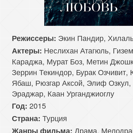
81 серия
82 серия
83 серия
85 серия
86 серия
87 серия
Экин Пандир, Хилал
Режиссеры:
89 серия
90 серия
91 серия
Неслихан Атагюль, Гизе
Актеры:
93 серия
94 серия
95 серия
Караджа, Мурат Боз, Метин Джошк
Зеррин Текиндор, Бурак Озчивит, 
97 серия
98 серия
99 серия
Ябаш, Рюзгар Аксой, Элиф Озкул,
101 серия
102 серия
103 серия
Эраджар, Каан Урганджиоглу
2015
Год:
105 серия
106 серия
107 серия
Турция
Страна:
109 серия
110 серия
111 серия
Драма
,
Мелодра
Жанры фильма: