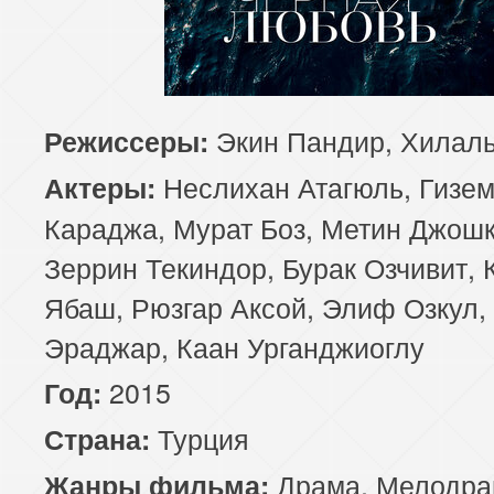
81 серия
82 серия
83 серия
85 серия
86 серия
87 серия
Экин Пандир, Хилал
Режиссеры:
89 серия
90 серия
91 серия
Неслихан Атагюль, Гизе
Актеры:
93 серия
94 серия
95 серия
Караджа, Мурат Боз, Метин Джошк
Зеррин Текиндор, Бурак Озчивит, 
97 серия
98 серия
99 серия
Ябаш, Рюзгар Аксой, Элиф Озкул,
101 серия
102 серия
103 серия
Эраджар, Каан Урганджиоглу
2015
Год:
105 серия
106 серия
107 серия
Турция
Страна:
109 серия
110 серия
111 серия
Драма
,
Мелодра
Жанры фильма: