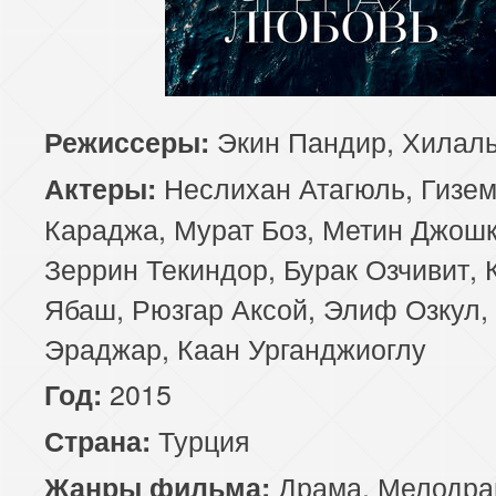
81 серия
82 серия
83 серия
85 серия
86 серия
87 серия
Экин Пандир, Хилал
Режиссеры:
89 серия
90 серия
91 серия
Неслихан Атагюль, Гизе
Актеры:
93 серия
94 серия
95 серия
Караджа, Мурат Боз, Метин Джошк
Зеррин Текиндор, Бурак Озчивит, 
97 серия
98 серия
99 серия
Ябаш, Рюзгар Аксой, Элиф Озкул,
101 серия
102 серия
103 серия
Эраджар, Каан Урганджиоглу
2015
Год:
105 серия
106 серия
107 серия
Турция
Страна:
109 серия
110 серия
111 серия
Драма
,
Мелодра
Жанры фильма: