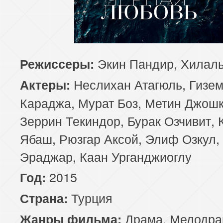
81 серия
82 серия
83 серия
85 серия
86 серия
87 серия
Экин Пандир, Хилал
Режиссеры:
89 серия
90 серия
91 серия
Неслихан Атагюль, Гизе
Актеры:
93 серия
94 серия
95 серия
Караджа, Мурат Боз, Метин Джошк
Зеррин Текиндор, Бурак Озчивит, 
97 серия
98 серия
99 серия
Ябаш, Рюзгар Аксой, Элиф Озкул,
101 серия
102 серия
103 серия
Эраджар, Каан Урганджиоглу
2015
Год:
105 серия
106 серия
107 серия
Турция
Страна:
109 серия
110 серия
111 серия
Драма
,
Мелодра
Жанры фильма: