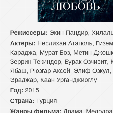
81 серия
82 серия
83 серия
85 серия
86 серия
87 серия
Экин Пандир, Хилал
Режиссеры:
89 серия
90 серия
91 серия
Неслихан Атагюль, Гизе
Актеры:
93 серия
94 серия
95 серия
Караджа, Мурат Боз, Метин Джошк
Зеррин Текиндор, Бурак Озчивит, 
97 серия
98 серия
99 серия
Ябаш, Рюзгар Аксой, Элиф Озкул,
101 серия
102 серия
103 серия
Эраджар, Каан Урганджиоглу
2015
Год:
105 серия
106 серия
107 серия
Турция
Страна:
109 серия
110 серия
111 серия
Драма
,
Мелодра
Жанры фильма: