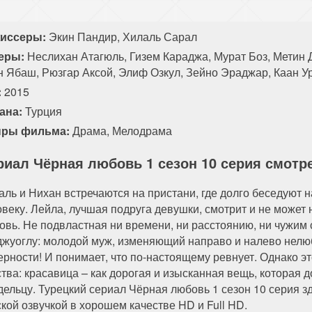
84 серия
85 серия
86 серия
87 серия
иссеры:
Экин Пандир, Хилаль Сарал
94 серия
95 серия
96 серия
97 серия
еры:
Неслихан Атагюль, Гизем Караджа, Мурат Боз, Метин 
н Ябаш, Рюзгар Аксой, Элиф Озкул, Зейно Эраджар, Каан У
104 серия
105 серия
106 серия
107 серия
:
2015
114 серия
ана:
Турция
ры фильма:
Драма
,
Мелодрама
риал Чёрная любовь 1 сезон 10 серия смотр
аль и Нихан встречаются на пристани, где долго беседуют
овеку. Лейла, лучшая подруга девушки, смотрит и не может 
овь. Не подвластная ни времени, ни расстоянию, ни чужим
джуоглу: молодой муж, изменяющий направо и налево нелюб
ерности! И понимает, что по-настоящему ревнует. Однако э
ства: красавица – как дорогая и изысканная вещь, которая
дельцу. Турецкий сериал Чёрная любовь 1 сезон 10 серия з
ской озвучкой в хорошем качестве HD и Full HD.