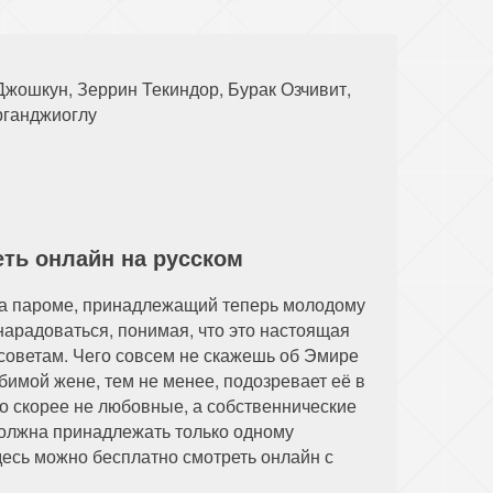
88 серия
89 серия
90 серия
98 серия
99 серия
100 серия
Джошкун, Зеррин Текиндор, Бурак Озчивит,
рганджиоглу
108 серия
109 серия
110 серия
еть онлайн на русском
 на пароме, принадлежащий теперь молодому
нарадоваться, понимая, что это настоящая
 советам. Чего совсем не скажешь об Эмире
имой жене, тем не менее, подозревает её в
то скорее не любовные, а собственнические
 должна принадлежать только одному
десь можно бесплатно смотреть онлайн с