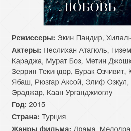
81 серия
82 серия
83 серия
85 серия
86 серия
87 серия
Экин Пандир, Хилал
Режиссеры:
89 серия
90 серия
91 серия
Неслихан Атагюль, Гизе
Актеры:
93 серия
94 серия
95 серия
Караджа, Мурат Боз, Метин Джошк
Зеррин Текиндор, Бурак Озчивит, 
97 серия
98 серия
99 серия
Ябаш, Рюзгар Аксой, Элиф Озкул,
101 серия
102 серия
103 серия
Эраджар, Каан Урганджиоглу
2015
Год:
105 серия
106 серия
107 серия
Турция
Страна:
109 серия
110 серия
111 серия
Драма
,
Мелодра
Жанры фильма: