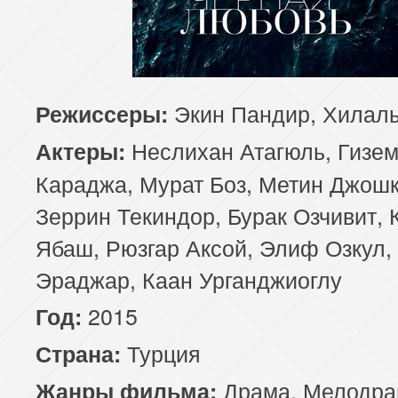
81 серия
82 серия
83 серия
85 серия
86 серия
87 серия
Экин Пандир, Хилал
Режиссеры:
89 серия
90 серия
91 серия
Неслихан Атагюль, Гизе
Актеры:
93 серия
94 серия
95 серия
Караджа, Мурат Боз, Метин Джошк
Зеррин Текиндор, Бурак Озчивит, 
97 серия
98 серия
99 серия
Ябаш, Рюзгар Аксой, Элиф Озкул,
101 серия
102 серия
103 серия
Эраджар, Каан Урганджиоглу
2015
Год:
105 серия
106 серия
107 серия
Турция
Страна:
109 серия
110 серия
111 серия
Драма
,
Мелодра
Жанры фильма: