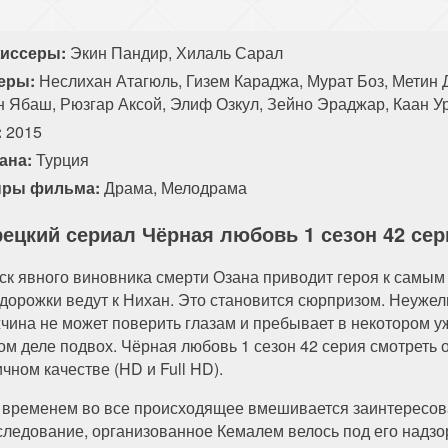
84 серия
85 серия
86 серия
87 серия
иссеры:
Экин Пандир, Хилаль Сарал
94 серия
95 серия
96 серия
97 серия
еры:
Неслихан Атагюль, Гизем Караджа, Мурат Боз, Метин 
н Ябаш, Рюзгар Аксой, Элиф Озкул, Зейно Эраджар, Каан У
104 серия
105 серия
106 серия
107 серия
:
2015
114 серия
ана:
Турция
ры фильма:
Драма
,
Мелодрама
рецкий сериал Чёрная любовь 1 сезон 42 се
ск явного виновника смерти Озана приводит героя к самым
 дорожки ведут к Нихан. Это становится сюрпризом. Неуже
чина не может поверить глазам и пребывает в некотором уж
ом деле подвох. Чёрная любовь 1 сезон 42 серия смотреть 
чном качестве (HD и Full HD).
 временем во все происходящее вмешивается заинтересова
следование, организованное Кемалем велось под его надзо