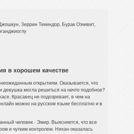
88 серия
89 серия
90 серия
98 серия
99 серия
100 серия
Джошкун, Зеррин Текиндор, Бурак Озчивит,
рганджиоглу
108 серия
109 серия
110 серия
рия в хорошем качестве
 неожиданным открытиям. Оказывается, что
ли девушка могла решиться на нечто подобное?
асе. Красавец не подозревает, в чем на
онлайн можно на русском языке бесплатно и в
нный человек - Эмир. Выясняется, что все
ром и чутким контролем. Нихан оказалась