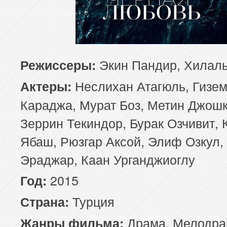
81 серия
82 серия
83 серия
85 серия
86 серия
87 серия
Экин Пандир, Хилал
Режиссеры:
89 серия
90 серия
91 серия
Неслихан Атагюль, Гизе
Актеры:
93 серия
94 серия
95 серия
Караджа, Мурат Боз, Метин Джошк
Зеррин Текиндор, Бурак Озчивит, 
97 серия
98 серия
99 серия
Ябаш, Рюзгар Аксой, Элиф Озкул,
101 серия
102 серия
103 серия
Эраджар, Каан Урганджиоглу
2015
Год:
105 серия
106 серия
107 серия
Турция
Страна:
109 серия
110 серия
111 серия
Драма
,
Мелодра
Жанры фильма: