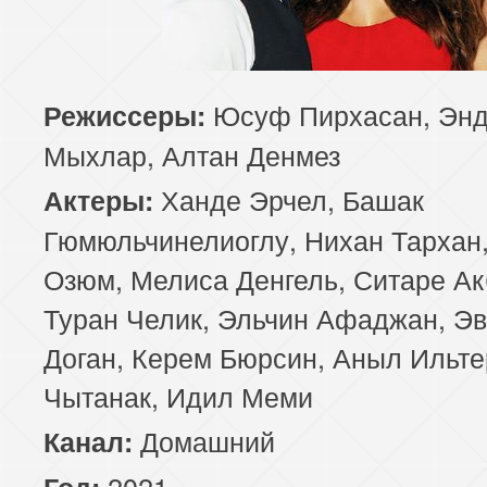
Юсуф Пирхасан, Эн
Режиссеры:
Мыхлар, Алтан Денмез
Ханде Эрчел, Башак
Актеры:
Гюмюльчинелиоглу, Нихан Тархан,
Озюм, Мелиса Денгель, Ситаре Ак
Туран Челик, Эльчин Афаджан, Э
Доган, Керем Бюрсин, Аныл Ильте
Чытанак, Идил Меми
Домашний
Канал:
2021
Год: