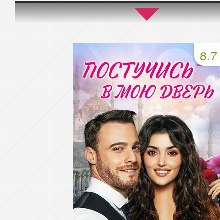
45 серия
46 серия
47 серия
49 серия
50 серия
51 серия
8.7
53 серия
54 серия
55 серия
57 серия
58 серия
59 серия
61 серия