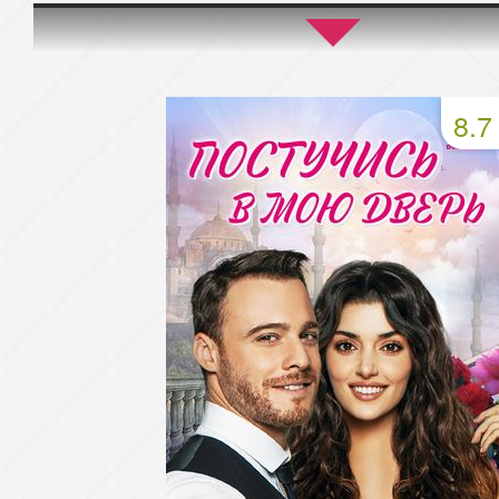
45 серия
46 серия
47 серия
49 серия
50 серия
51 серия
8.7
53 серия
54 серия
55 серия
57 серия
58 серия
59 серия
61 серия