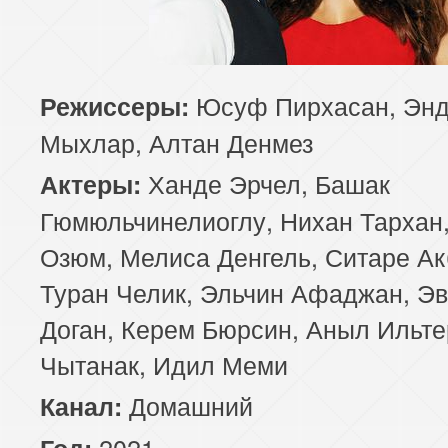
Юсуф Пирхасан, Эн
Режиссеры:
Мыхлар, Алтан Денмез
Ханде Эрчел, Башак
Актеры:
Гюмюльчинелиоглу, Нихан Тархан,
Озюм, Мелиса Денгель, Ситаре Ак
Туран Челик, Эльчин Афаджан, Э
Доган, Керем Бюрсин, Аныл Ильте
Чытанак, Идил Меми
Домашний
Канал:
2021
Год: