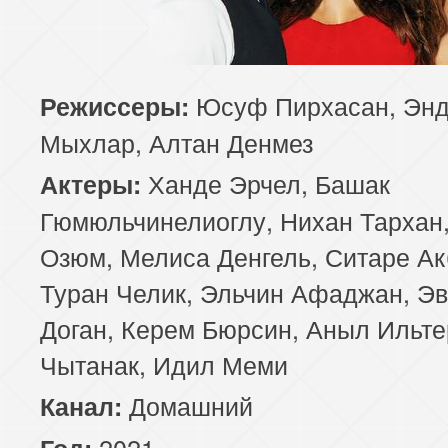
Юсуф Пирхасан, Эн
Режиссеры:
Мыхлар, Алтан Денмез
Ханде Эрчел, Башак
Актеры:
Гюмюльчинелиоглу, Нихан Тархан,
Озюм, Мелиса Денгель, Ситаре Ак
Туран Челик, Эльчин Афаджан, Э
Доган, Керем Бюрсин, Аныл Ильте
Чытанак, Идил Меми
Домашний
Канал:
2021
Год: