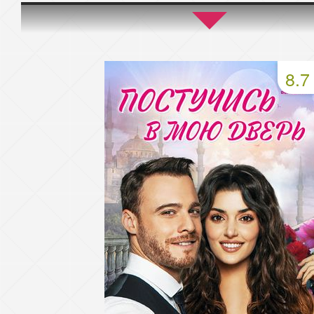
45 серия
46 серия
47 серия
49 серия
50 серия
51 серия
8.7
53 серия
54 серия
55 серия
57 серия
58 серия
59 серия
61 серия