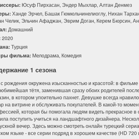
иссеры:
Юсуф Пирхасан, Эндер Мыхлар, Алтан Денмез
94 серия
95 серия
96 серия
97 серия
еры:
Ханде Эрчел, Башак Гюмюльчинелиоглу, Нихан Тархан
ан Челик, Эльчин Афаджан, Эврим Доган, Керем Бюрсин, А
ал:
Домашний
:
2020
ана:
Турция
ры фильма:
Мелодрама
,
Комедия
держание 1 сезона
 с рождения окружена изысканностью и красотой: в фильме
любимейшая тётя, заменившая сразу обоих родителей после
азин, в котором упоительно пахнет. Девушке всегда нравил
ар на витрине и обслуживать покупателей. В какой-то момент
фессией, которая бы помогала людям видеть прекрасное в 
ила поступить учиться на ландшафтного дизайнера. Несколь
ускной вечер. Здесь можно смотреть онлайн турецкий сериал
ском языке - все серии подряд в хорошем качестве (HD 720 