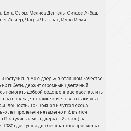
98 серия
99 серия
100 серия
, Дога Озюм, Мелиса Денгель, Ситаре Акбаш,
ныл Ильтер, Чагры Чытанак, Идил Меми
 «Постучись в мою дверь» в отличном качестве
 их гибели, держит огромный цветочный
ось помогать доброй родственнице расставлять
 она поняла, что также хочет связать жизнь с
обыденности. Так нежная и чуткая особа
ко лет пролетели незаметно и близится
 Постучись в мою дверь (1-2 сезон) на
и 1080) доступны для бесплатного просмотра.