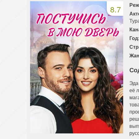
Реж
8.7
91 серия
92 серия
93 серия
Акт
Тур
Кан
Год
Стр
Жан
Со
Эда
её 
маг
тов
про
реш
вып
рус