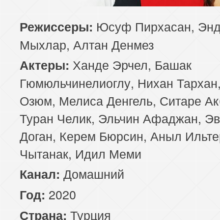
85 серия
86 серия
87 серия
Юсуф Пирхасан, Эн
Режиссеры:
Мыхлар, Алтан Денмез
89 серия
90 серия
91 серия
Ханде Эрчел, Башак
Актеры:
93 серия
94 серия
95 серия
Гюмюльчинелиоглу, Нихан Тархан,
Озюм, Мелиса Денгель, Ситаре Ак
97 серия
98 серия
99 серия
Туран Челик, Эльчин Афаджан, Э
Доган, Керем Бюрсин, Аныл Ильте
Чытанак, Идил Меми
Домашний
Канал:
2020
Год:
Турция
Страна: