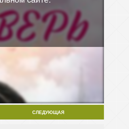
СЛЕДУЮЩАЯ