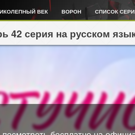
ИКОЛЕПНЫЙ ВЕК
ВОРОН
СПИСОК СЕР
ь 42 серия на русском язы
 посмотреть бесплатно на официа