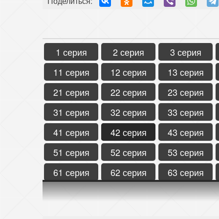
Поделиться:
1 серия
2 серия
3 серия
11 серия
12 серия
13 серия
21 серия
22 серия
23 серия
31 серия
32 серия
33 серия
41 серия
42 серия
43 серия
51 серия
52 серия
53 серия
61 серия
62 серия
63 серия
71 серия
72 серия
73 серия
81 серия
82 серия
83 серия