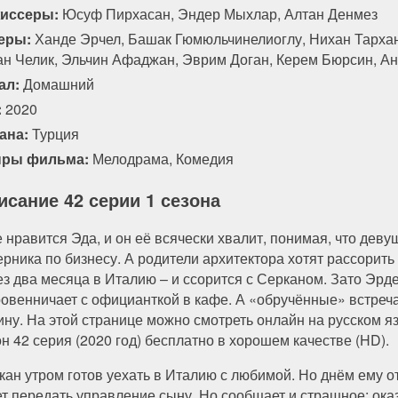
иссеры:
Юсуф Пирхасан, Эндер Мыхлар, Алтан Денмез
94 серия
95 серия
96 серия
97 серия
еры:
Ханде Эрчел, Башак Гюмюльчинелиоглу, Нихан Тархан
ан Челик, Эльчин Афаджан, Эврим Доган, Керем Бюрсин, А
ал:
Домашний
:
2020
ана:
Турция
ры фильма:
Мелодрама
,
Комедия
исание 42 серии 1 сезона
 нравится Эда, и он её всячески хвалит, понимая, что деву
ерника по бизнесу. А родители архитектора хотят рассорить
ез два месяца в Италию – и ссорится с Серканом. Зато Эрде
ровенничает с официанткой в кафе. А «обручённые» встреч
ину. На этой странице можно смотреть онлайн на русском я
он 42 серия (2020 год) бесплатно в хорошем качестве (HD).
кан утром готов уехать в Италию с любимой. Но днём ему от
ет передать управление сыну. Но сообщает и страшное: оказ