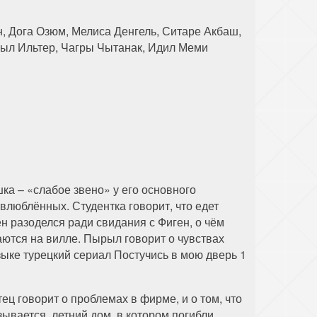
98 серия
99 серия
100 серия
, Дога Озюм, Мелиса Денгель, Ситаре Акбаш,
ныл Ильтер, Чагры Чытанак, Идил Меми
шка – «слабое звено» у его основного
 влюблённых. Студентка говорит, что едет
н разоделся ради свидания с Фиген, о чём
аются на вилле. Пырыл говорит о чувствах
зыке турецкий сериал Постучись в мою дверь 1
ец говорит о проблемах в фирме, и о том, что
ывается, летний дом, в котором погибли