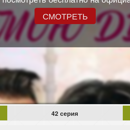
СМОТРЕТЬ
42 серия