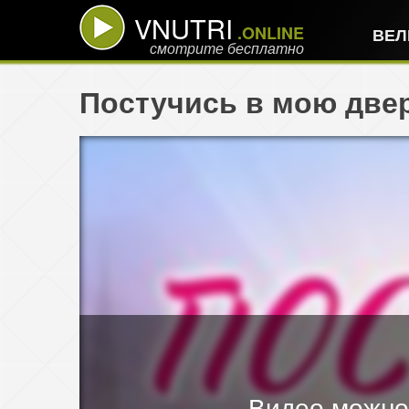
VNUTRI
.ONLINE
ВЕЛ
смотрите бесплатно
Постучись в мою двер
Видео можно