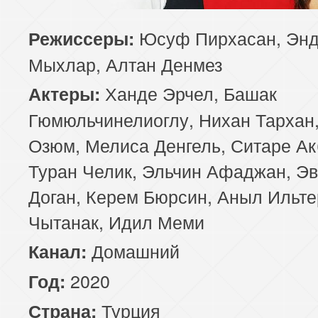
85 серия
86 серия
87 серия
Юсуф Пирхасан, Эн
Режиссеры:
Мыхлар, Алтан Денмез
89 серия
90 серия
91 серия
Ханде Эрчел, Башак
Актеры:
93 серия
94 серия
95 серия
Гюмюльчинелиоглу, Нихан Тархан,
Озюм, Мелиса Денгель, Ситаре Ак
97 серия
98 серия
99 серия
Туран Челик, Эльчин Афаджан, Э
Доган, Керем Бюрсин, Аныл Ильте
Чытанак, Идил Меми
Домашний
Канал:
2020
Год:
Турция
Страна: