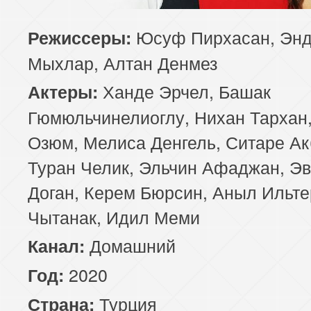
85 серия
86 серия
87 серия
Юсуф Пирхасан, Эн
Режиссеры:
Мыхлар, Алтан Денмез
89 серия
90 серия
91 серия
Ханде Эрчел, Башак
Актеры:
93 серия
94 серия
95 серия
Гюмюльчинелиоглу, Нихан Тархан,
Озюм, Мелиса Денгель, Ситаре Ак
97 серия
98 серия
99 серия
Туран Челик, Эльчин Афаджан, Э
Доган, Керем Бюрсин, Аныл Ильте
Чытанак, Идил Меми
Домашний
Канал:
2020
Год:
Турция
Страна: