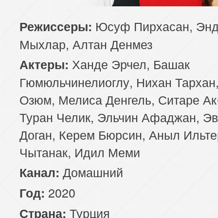
85 серия
86 серия
87 серия
Юсуф Пирхасан, Эн
Режиссеры:
Мыхлар, Алтан Денмез
89 серия
90 серия
91 серия
Ханде Эрчел, Башак
Актеры:
93 серия
94 серия
95 серия
Гюмюльчинелиоглу, Нихан Тархан,
Озюм, Мелиса Денгель, Ситаре Ак
97 серия
98 серия
99 серия
Туран Челик, Эльчин Афаджан, Э
Доган, Керем Бюрсин, Аныл Ильте
Чытанак, Идил Меми
Домашний
Канал:
2020
Год:
Турция
Страна: