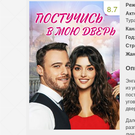
Реж
8.7
91 серия
92 серия
93 серия
Акт
Тур
Кан
Год
Стр
Жан
Оп
Энг
из 
пос
уго
две
Дал
раз
луч