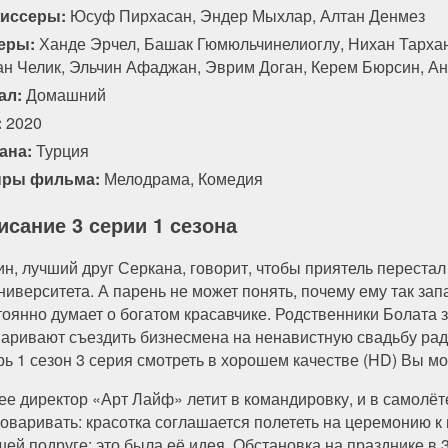
иссеры:
Юсуф Пирхасан, Эндер Мыхлар, Алтан Денмез
94 серия
95 серия
96 серия
97 серия
еры:
Ханде Эрчел, Башак Гюмюльчинелиоглу, Нихан Тархан
ан Челик, Эльчин Афаджан, Эврим Доган, Керем Бюрсин, А
ал:
Домашний
:
2020
ана:
Турция
ры фильма:
Мелодрама
,
Комедия
исание 3 серии 1 сезона
ин, лучший друг Серкана, говорит, чтобы приятель переста
университета. А парень не может понять, почему ему так за
тоянно думает о богатом красавчике. Родственники Болата 
варивают съездить бизнесмена на ненавистную свадьбу рад
рь 1 сезон 3 серия смотреть в хорошем качестве (HD) Вы м
ее директор «Арт Лайф» летит в командировку, и в самолёт
говаривать: красотка соглашается полететь на церемонию к
шей подруге: это была её идея. Обстановка на празднике в 