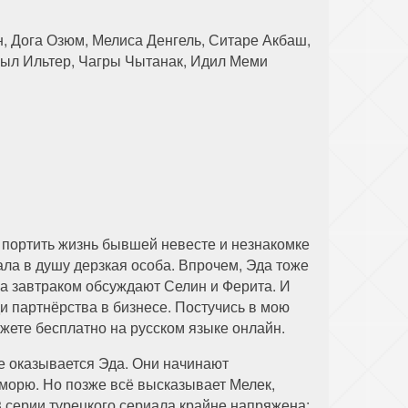
98 серия
99 серия
100 серия
, Дога Озюм, Мелиса Денгель, Ситаре Акбаш,
ныл Ильтер, Чагры Чытанак, Идил Меми
л портить жизнь бывшей невесте и незнакомке
пала в душу дерзкая особа. Впрочем, Эда тоже
за завтраком обсуждают Селин и Ферита. И
и партнёрства в бизнесе. Постучись в мою
ожете бесплатно на русском языке онлайн.
е оказывается Эда. Они начинают
 морю. Но позже всё высказывает Мелек,
3 серии турецкого сериала крайне напряжена: