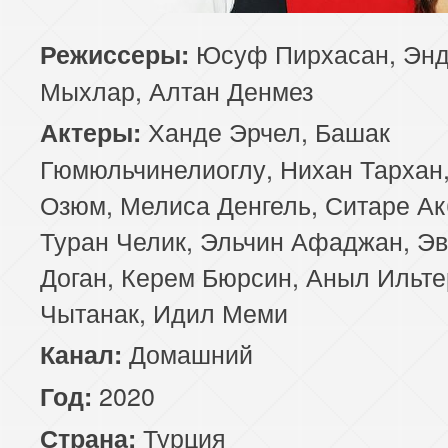
85 серия
86 серия
87 серия
Юсуф Пирхасан, Эн
Режиссеры:
Мыхлар, Алтан Денмез
89 серия
90 серия
91 серия
Ханде Эрчел, Башак
Актеры:
93 серия
94 серия
95 серия
Гюмюльчинелиоглу, Нихан Тархан,
Озюм, Мелиса Денгель, Ситаре Ак
97 серия
98 серия
99 серия
Туран Челик, Эльчин Афаджан, Э
Доган, Керем Бюрсин, Аныл Ильте
Чытанак, Идил Меми
Домашний
Канал:
2020
Год:
Турция
Страна: