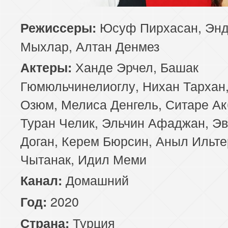
85 серия
86 серия
87 серия
Юсуф Пирхасан, Эн
Режиссеры:
Мыхлар, Алтан Денмез
89 серия
90 серия
91 серия
Ханде Эрчел, Башак
Актеры:
93 серия
94 серия
95 серия
Гюмюльчинелиоглу, Нихан Тархан,
Озюм, Мелиса Денгель, Ситаре Ак
97 серия
98 серия
99 серия
Туран Челик, Эльчин Афаджан, Э
Доган, Керем Бюрсин, Аныл Ильте
Чытанак, Идил Меми
Домашний
Канал:
2020
Год:
Турция
Страна: