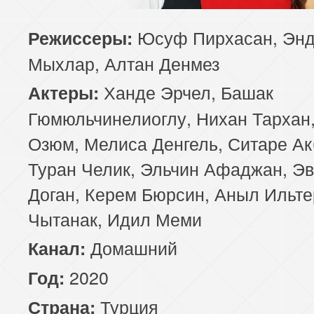
85 серия
86 серия
87 серия
Юсуф Пирхасан, Эн
Режиссеры:
Мыхлар, Алтан Денмез
89 серия
90 серия
91 серия
Ханде Эрчел, Башак
Актеры:
93 серия
94 серия
95 серия
Гюмюльчинелиоглу, Нихан Тархан,
Озюм, Мелиса Денгель, Ситаре Ак
97 серия
98 серия
99 серия
Туран Челик, Эльчин Афаджан, Э
Доган, Керем Бюрсин, Аныл Ильте
Чытанак, Идил Меми
Домашний
Канал:
2020
Год:
Турция
Страна: