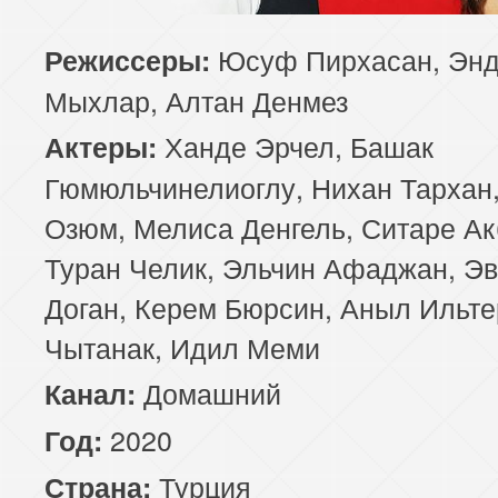
85 серия
86 серия
87 серия
Юсуф Пирхасан, Эн
Режиссеры:
Мыхлар, Алтан Денмез
89 серия
90 серия
91 серия
Ханде Эрчел, Башак
Актеры:
93 серия
94 серия
95 серия
Гюмюльчинелиоглу, Нихан Тархан,
Озюм, Мелиса Денгель, Ситаре Ак
97 серия
98 серия
99 серия
Туран Челик, Эльчин Афаджан, Э
Доган, Керем Бюрсин, Аныл Ильте
Чытанак, Идил Меми
Домашний
Канал:
2020
Год:
Турция
Страна: